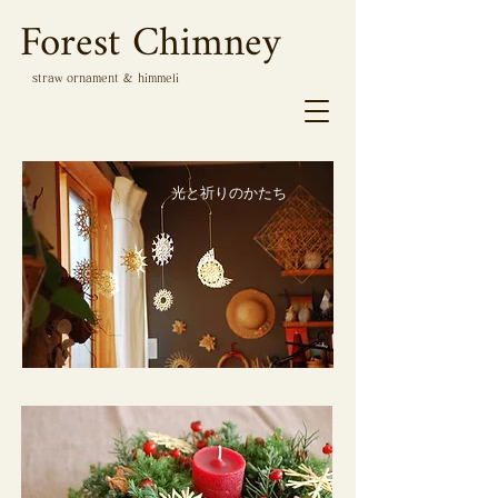
Forest Chimney
straw ornament & himmeli
光と祈りのかたち