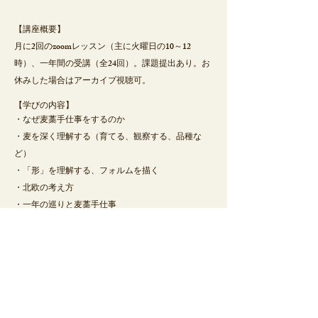
【講座概要】
月に2回のzoomレッスン（主に火曜日の10～12
時）、一年間の受講（全24回）。課題提出あり。お
休みした場合はアーカイブ視聴可。
【学びの内容】
・なぜ麦藁手仕事をするのか
・麦を深く理解する（育てる、観察する、品種な
ど）
・「形」を理解する、フォルムを描く
・北欧の考え方
・一年の巡りと麦藁手仕事
・技術を高める（ストロースター、ヒンメリ、麦編
み、その他技術）
・教え方（ワークショップ、レッスンのシミュレー
ション）、作品販売
・資料などの作り方
など